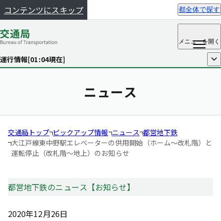
コンテンツにスキップ
都全体で探す
メニュー
を開く
運行情報[
01:04
現在]
開く
ニュース
交通局トップ
ピックアップ情報
ニュース
都営地下鉄
大江戸線東中野駅エレベーターの供用開始（ホーム～改札階）と
運転停止（改札階～地上）のお知らせ
都営地下鉄のニュース【お知らせ】
2020年12月26日