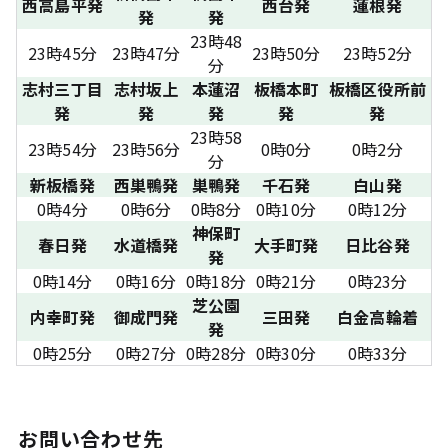
西高島平発
西台発
蓮根発
発
発
23時48
23時45分
23時47分
23時50分
23時52分
分
志村三丁目
志村坂上
本蓮沼
板橋本町
板橋区役所前
発
発
発
発
発
23時58
23時54分
23時56分
0時0分
0時2分
分
新板橋発
西巣鴨発
巣鴨発
千石発
白山発
0時4分
0時6分
0時8分
0時10分
0時12分
神保町
春日発
水道橋発
大手町発
日比谷発
発
0時14分
0時16分
0時18分
0時21分
0時23分
芝公園
内幸町発
御成門発
三田発
白金高輪着
発
0時25分
0時27分
0時28分
0時30分
0時33分
お問い合わせ先