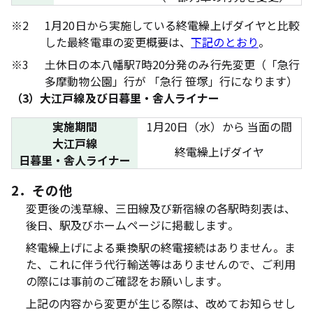
※2
1月20日から実施している終電繰上げダイヤと比較
した最終電車の変更概要は、
下記のとおり
。
※3
土休日の本八幡駅7時20分発のみ行先変更（「急行
多摩動物公園」行が 「急行 笹塚」行になります）
（3）大江戸線及び日暮里・舎人ライナー
実施期間
1月20日（水）から 当面の間
大江戸線
終電繰上げダイヤ
日暮里・舎人ライナー
2．その他
変更後の浅草線、三田線及び新宿線の各駅時刻表は、
後日、駅及びホームページに掲載します。
終電繰上げによる乗換駅の終電接続はありません。ま
た、これに伴う代行輸送等はありませんので、ご利用
の際には事前のご確認をお願いします。
上記の内容から変更が生じる際は、改めてお知らせし