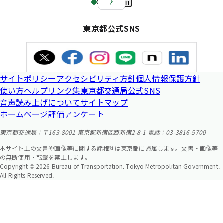
Pa
us
東京都公式SNS
e
サイトポリシー
アクセシビリティ方針
個人情報保護方針
使い方ヘルプ
リンク集
東京都交通局公式SNS
音声読み上げについて
サイトマップ
ホームページ評価アンケート
東京都交通局：〒163-8001 東京都新宿区西新宿2-8-1 電話：03-3816-5700
本サイト上の文書や画像等に関する諸権利は東京都に帰属します。文書・画像等
の無断使用・転載を禁止します。
Copyright © 2026 Bureau of Transportation. Tokyo Metropolitan Government.
All Rights Reserved.