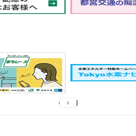
Pa
us
e