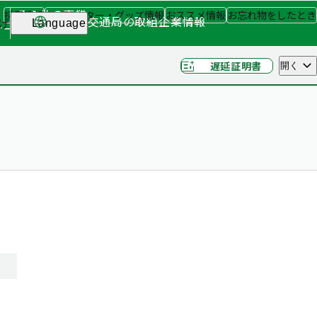
その他の事業
採用情報
キャラクター・グッズ情報
おススメ情報
お忘れ物をしたとき
交通局の取組
企業情報
げ
Language
ナー
（関連事業）
遅延証明書
開く