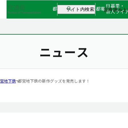
日暮里・
都営地下鉄
都営バス
都電
音声読み上
サイト内検索
舎人ライ
ニュース
営地下鉄
都営地下鉄の新作グッズを発売します！