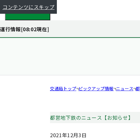
コンテンツにスキップ
都全体で探す
運行情報[
08:02
現在]
交通局トップ
ピックアップ情報
ニュース
都
都営地下鉄のニュース【お知らせ】
2021年12月3日