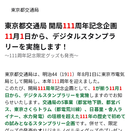
東京都交通局
東京都交通局 開局
111
周年記念企画
11
月
1
日から、デジタルスタンプラ
リーを実施します！
～111周年記念限定グッズも発売～
東京都交通局は、明治44（19
11
）年8月1日に東京市電気
局として開局し、本年
111
周年を迎えました。
このたび、開局
111
周年
記念企画として、
1
が揃う
11
月
1
日から、デジタルスタンプラリーを実施
しますのでお知
らせいたします。
交通局の5事業（都営地下鉄、都営バ
ス、東京さくらトラム（都電荒川線）、日暮里・舎人ラ
イナー、水力発電）の垣根を超えた
111
年の歴史で初めて
の試みとなるスタンプラリー企画
です。併せて、限定
グッズの発売やオリジナルノベルティグッズのプレゼン