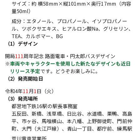
サイズ：約 横58mm×縦101mm×奥行17mm（内容
量50ml）
成分：エタノール、プロパノール、イソプロパノー
ル、ツボクサエキス、ヒアルロン酸Na、グリセリン、
TEA、カルボマー、BG
（1）デザイン
開局
111
周年記念 路面電車・円太郎バスデザイン
※
車両やキャラクターを使用した新たなデザインも近日
リリース予定
です。どうぞお楽しみに。
（2）発売開始日
令和4年
11
月
1
日（火）
（3）発売場所
都営地下鉄16駅の駅長事務室
五反田、新橋、浅草橋、日比谷、水道橋、巣鴨、高島
平、市ヶ谷、馬喰横山、本八幡、上野御徒町、門前仲
町、大門（大江戸線）、青山一丁目、都庁前、練馬駅
荒川電車営業所