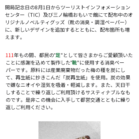
開局記念日の8月1日からツーリストインフォメーション
センター（TIC）及び三ノ輪橋おもいで館にて配布中のオ
リジナルノベルティグッズ（靴の消臭・調湿ペーパー）
に、新しいデザインを追加するとともに、配布箇所も増
えます。
111
年もの間、都民の‟
足
"として皆さまからご愛顧頂いた
ことに感謝を込めて製作した‟
靴
"に使用する消臭ペー
パーです。原料には産業廃棄物だった梅の種を炭にし
て、再生紙に抄きこんだ「炭再生紙」を使用。炭の効果
で嫌なニオイや湿気を吸着・軽減します。また、天日干
しすることで繰り返しご利用頂けるサスティナブルなも
のです。是非この機会に入手して都営交通とともに繰り
返しご利用ください。