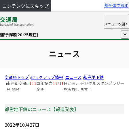
コンテンツにスキップ
都全体で探す
メニュー
を開く
運行情報[
20:25
現在]
開く
ニュース
交通局トップ
ピックアップ情報
ニュース
都営地下鉄
東京都交通
111
周年記念
11
月
1
日から、デジタルスタンプラリー
局 開局
企画
を実施します！
都営地下鉄のニュース【報道発表】
2022年10月27日