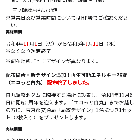
駅、大江戸線上野御徒町駅、新宿西口駅）
三ノ輪橋おもいで館
※
営業日及び営業時間についてはHP等でご確認くださ
い。
実施期間
令和4年
11
月
1
日（火）から令和5年
1
月
11
日（水）
※
なくなり次第終了
※
配布場所ごとにデザインが異なります。
配布箇所・新デザイン追加！再生可能エネルギーPR館
（エコっと白丸）
配布終了しました。
白丸調整池ダムに隣接する場所に設置し、令和4年11月6
日に開館
1
周年を迎えます。「エコっと白丸」までお越し
の方に、東京都交通局「局紋デザイン」1名につき1セッ
ト（2枚入り）をプレゼントします。
実施期間