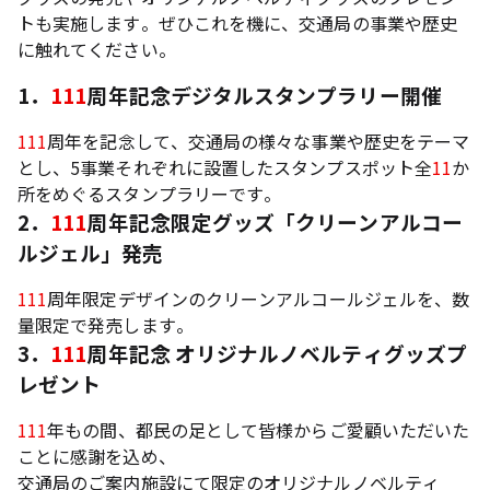
トも実施します。ぜひこれを機に、交通局の事業や歴史
に触れてください。
1．
111
周年記念デジタルスタンプラリー開催
111
周年を記念して、交通局の様々な事業や歴史をテーマ
とし、5事業それぞれに設置したスタンプスポット全
11
か
所をめぐるスタンプラリーです。
2．
111
周年記念限定グッズ「クリーンアルコー
ルジェル」発売
111
周年限定デザインのクリーンアルコールジェルを、数
量限定で発売します。
3．
111
周年記念 オリジナルノベルティグッズプ
レゼント
111
年もの間、都民の足として皆様からご愛顧いただいた
ことに感謝を込め、
交通局のご案内施設にて限定のオリジナルノベルティ