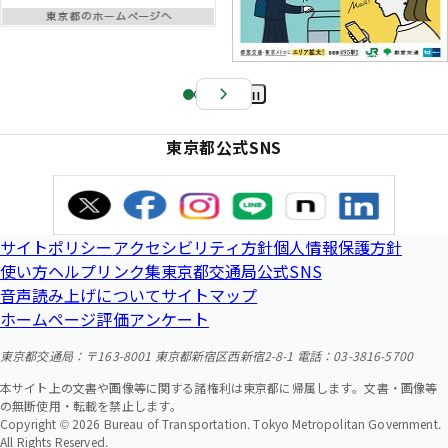
Pa
us
東京都公式SNS
e
サイトポリシー
アクセシビリティ方針
個人情報保護方針
使い方ヘルプ
リンク集
東京都交通局公式SNS
音声読み上げについて
サイトマップ
ホームページ評価アンケート
東京都交通局：〒163-8001 東京都新宿区西新宿2-8-1 電話：03-3816-5700
本サイト上の文書や画像等に関する諸権利は東京都に帰属します。文書・画像等
の無断使用・転載を禁止します。
Copyright © 2026 Bureau of Transportation. Tokyo Metropolitan Government.
All Rights Reserved.