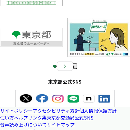
Pa
us
東京都公式SNS
e
サイトポリシー
アクセシビリティ方針
個人情報保護方針
使い方ヘルプ
リンク集
東京都交通局公式SNS
音声読み上げについて
サイトマップ