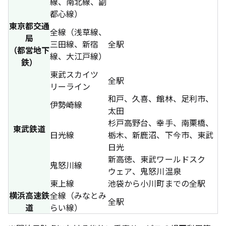
線、南北線、副
都心線）
東京都交通
全線（浅草線、
局
三田線、新宿
全駅
（都営地下
線、大江戸線）
鉄）
東武スカイツ
全駅
リーライン
和戸、久喜、館林、足利市、
伊勢崎線
太田
杉戸高野台、幸手、南栗橋、
東武鉄道
日光線
栃木、新鹿沼、下今市、東武
日光
新高徳、東武ワールドスク
鬼怒川線
ウェア、鬼怒川温泉
東上線
池袋から小川町までの全駅
横浜高速鉄
全線（みなとみ
全駅
道
らい線）