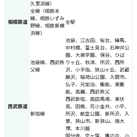
久里浜線）
全線（相鉄本
線、相鉄いずみ
相模鉄道
全駅
野線、相鉄新横
浜線）
池袋、江古田、桜台、練馬、
中村橋、富士見台、石神井公
園、大泉学園、保谷、ひば
池袋線、西武秩
りヶ丘、秋津、所沢、西所
父線
沢、小手指、狭山ヶ丘、武蔵
藤沢、稲荷山公園、入間市、
仏子、元加治、飯能、東飯
能、高麗、西武秩父
西武新宿、高田馬場、東伏
西武鉄道
見、田無、花小金井、小平、
新宿線
所沢、航空公園、新所沢、入
曽、狭山市、新狭山、南大
塚、本川越
国分寺、恋ヶ窪、鷹の台、小