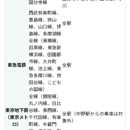
国分寺線
川
西武有楽町線、
豊島線、狭山
全駅
線、山口線、拝
島線、多摩湖線
全線（東横線、
目黒線、東急新
横浜線、田園都
市線、大井町
東急電鉄
全駅
線、池上線、東
急多摩川線、世
田谷線、こども
の国線）
全線（銀座線、
丸ノ内線、日比
東京地下鉄
谷線、東西線、
全駅（中野駅からの乗車は対
（東京メト
千代田線、有楽
象外）
ロ）
町線、半蔵門