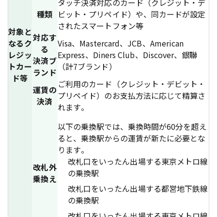
タッチ決済対応のカード（クレジット・デ
種類
ビット・プリペイド）や、同カードが設定
されたスマートフォン等
対象と
対応す
なるク
Visa、Mastercard、JCB、American
る
レジッ
Express、Diners Club、Discover、銀聯
決済ブ
トカー
（計7ブランド）
ランド
ド等
ご利用のカード（クレジット・デビット・
運賃の
プリペイド）のお支払方法に応じて精算さ
決済
れます。
以下の乗換駅では、乗換時間が60分を超え
ると、乗換駅からの運賃が新たに必要とな
ります。
改札口をいったん出場する東京メトロ線
改札外
の乗換駅
乗換え
改札口をいったん出場する都営地下鉄線
の乗換駅
改札口をいったん出場する東京メトロ線