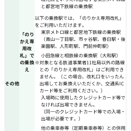
と都営地下鉄線の乗換駅
以下の乗換駅では、「のりかえ専用改札」
をご利用いただけます。
東京メトロ線と都営地下鉄線の乗換駅
「のり
（青山一丁目駅、市ヶ谷駅、春日駅・後
かえ専
楽園駅、人形町駅、門前仲町駅）
用改
札」で
小田急線と相鉄線の乗換駅（大和駅）
の乗換
※
対象となる鉄道事業者11社局以外の路線
え
との「のりかえ専用改札」はご利用でき
ません。（この場合、改札口をいったん
その他
出場してお乗換えいただくか、交通系IC
カード等をご利用ください。）
入場時に使用したクレジットカード等で
なければ出場できません。
（同一のクレジットカード等での入場・
出場が必要です。）
他の乗車券等（定期乗車券等）との併用