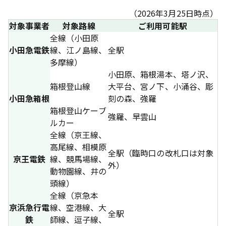
（2026年3月25日時点）
対象事業者
対象路線
ご利用可能駅
全線（小田原
小田急電鉄
線、江ノ島線、
全駅
多摩線）
小田原、箱根湯本、塔ノ沢、
箱根登山線
大平台、宮ノ下、小涌谷、彫
小田急箱根
刻の森、強羅
箱根登山ケーブ
強羅、早雲山
ルカー
全線（京王線、
高尾線、相模原
全駅（臨時口の改札口は対象
京王電鉄
線、競馬場線、
外）
動物園線、井の
頭線）
全線（京急本
京浜急行電
線、空港線、大
全駅
鉄
師線、逗子線、