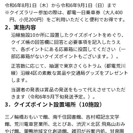
令和6年8月1日（木）から令和6年9月1日（日）まで
※
クイズラリー参加の際は、都電一日乗車券（大人400
円、小児200円）をご利用いただくと便利でお得です。
2．実施内容
沿線施設10か所に設置したクイズポイントをめぐり、
クイズ帳の回答欄に回答と必要事項を記入したうえ
で、各ポイントにある応募箱に投函してください（一
部応募箱がないクイズポイントもございます。）。
正答数に応じて、抽選で東京さくらトラム（都電荒川
線）沿線4区の素敵な賞品や交通局グッズをプレゼント
します。
当選者の発表は賞品の発送をもって代えさせていただ
きます（令和6年9月下旬発送予定。）。
3．クイズポイント設置場所（10施設）
三ノ輪橋おもいで館、南千住図書館、吉村昭記念文学
館、荒川電車営業所、北とぴあ、渋沢×北区 飛鳥山おみ
やげ館、巣鴨地域文化創造館、雑司が谷案内処、甘泉園