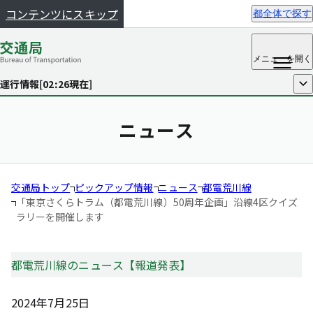
コンテンツにスキップ
都全体で探す
メニュー
を開く
運行情報[
02:26
現在]
開く
ニュース
交通局トップ
ピックアップ情報
ニュース
都電荒川線
「東京さくらトラム（都電荒川線）50周年企画」
沿線4区クイズ
ラリーを開催します
都電荒川線のニュース【報道発表】
2024年7月25日