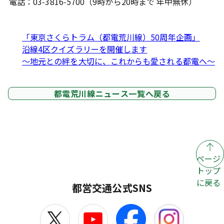
電話：03-3816-5700（9時から20時まで 年中無休）
「東京さくらトラム（都電荒川線）50周年企画」
沿線4区クイズラリーを開催します
～地元との絆を大切に、これからも愛される都電へ～
都電荒川線ニュース一覧へ戻る
ページ
トップ
に戻る
都営交通公式SNS