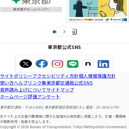
Pa
us
東京都公式SNS
e
サイトポリシー
アクセシビリティ方針
個人情報保護方針
使い方ヘルプ
リンク集
東京都交通局公式SNS
音声読み上げについて
サイトマップ
ホームページ評価アンケート
東京都交通局：〒163-8001 東京都新宿区西新宿2-8-1 電話：03-3816-5700
本サイト上の文書や画像等に関する諸権利は東京都に帰属します。文書・画像等
の無断使用・転載を禁止します。
Copyright © 2026 Bureau of Transportation. Tokyo Metropolitan Government.