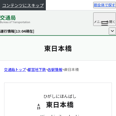
コンテンツにスキップ
都全体で探す
メニュー
を開く
運行情報[
13:04
現在]
開く
東日本橋
交通局トップ
都営地下鉄
各駅情報
東日本橋
ひがしにほんばし
東日本橋
A
15