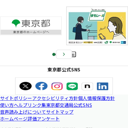
Pa
us
東京都公式SNS
e
サイトポリシー
アクセシビリティ方針
個人情報保護方針
使い方ヘルプ
リンク集
東京都交通局公式SNS
音声読み上げについて
サイトマップ
ホームページ評価アンケート