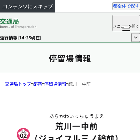
コンテンツにスキップ
都全体で探す
メニュー
を開く
運行情報[
14:25
現在]
開く
停留場情報
交通局トップ
都電
停留場情報
荒川一中前
あらかわいっちゅうまえ
荒川一中前
（ジョイフル三ノ輪前）