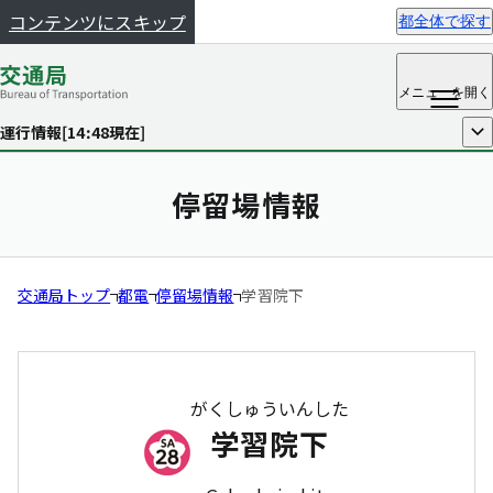
コンテンツにスキップ
都全体で探す
メニュー
を開く
運行情報[
14:48
現在]
開く
停留場情報
交通局トップ
都電
停留場情報
学習院下
がくしゅういんした
学習院下