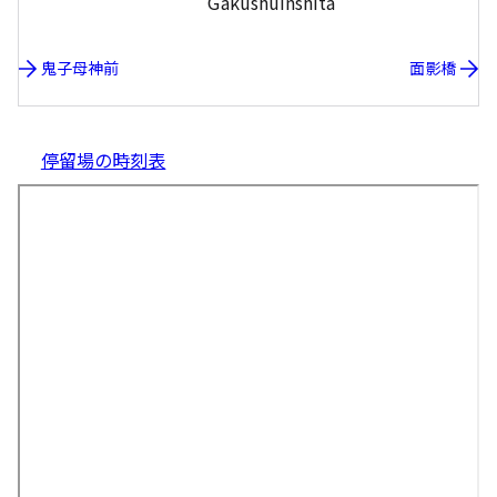
Gakushuinshita
鬼子母神前
面影橋
停留場の時刻表