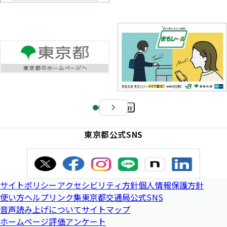
Pa
us
東京都公式SNS
e
サイトポリシー
アクセシビリティ方針
個人情報保護方針
使い方ヘルプ
リンク集
東京都交通局公式SNS
音声読み上げについて
サイトマップ
ホームページ評価アンケート