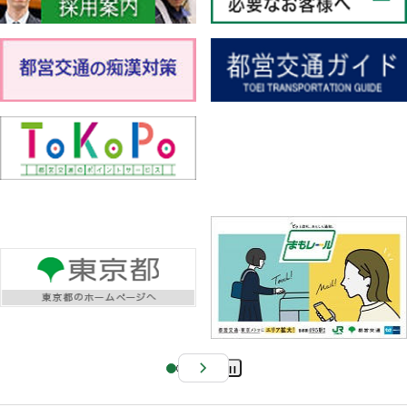
Pa
us