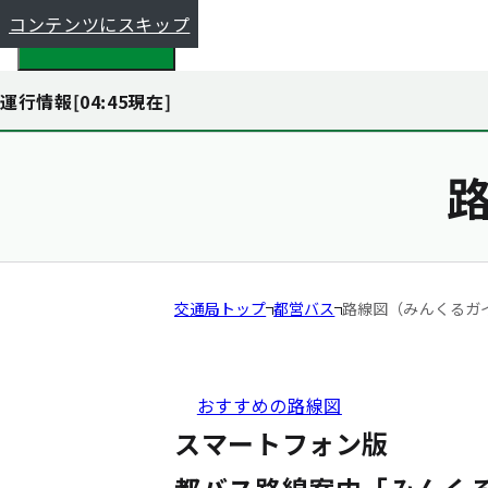
コンテンツにスキップ
都全体で探す
運行情報[
04:45
現在]
交通局トップ
都営バス
路線図（みんくるガ
おすすめの路線図
スマートフォン版