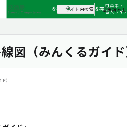
日暮里・
都営地下鉄
都営バス
都電
音声読み上
サイト内検索
舎人ライ
路線図（みんくるガイド
イド）