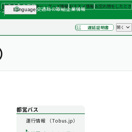
その他の事業
採用情報
キャラクター・グッズ情報
おススメ情報
お忘れ物をしたとき
交通局の取組
企業情報
げ
Language
ナー
（関連事業）
遅延証明書
開く
）
都営バス
運行情報 （Tobus.jp）