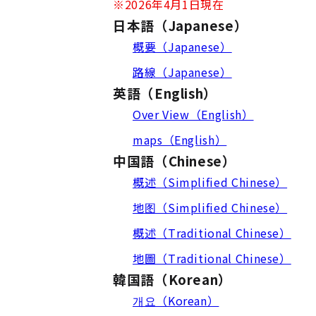
※2026年4月1日現在
日本語（Japanese）
概要（Japanese）
路線（Japanese）
英語（English）
Over View（English）
maps（English）
中国語（Chinese）
概述（Simplified Chinese）
地图（Simplified Chinese）
概述（Traditional Chinese）
地圖（Traditional Chinese）
韓国語（Korean）
개요（Korean）