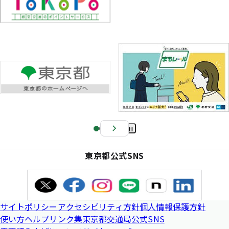
Pa
us
東京都公式SNS
e
サイトポリシー
アクセシビリティ方針
個人情報保護方針
使い方ヘルプ
リンク集
東京都交通局公式SNS