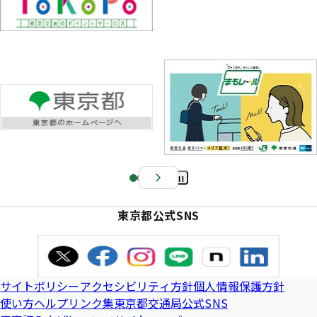
Pa
us
東京都公式SNS
e
サイトポリシー
アクセシビリティ方針
個人情報保護方針
使い方ヘルプ
リンク集
東京都交通局公式SNS