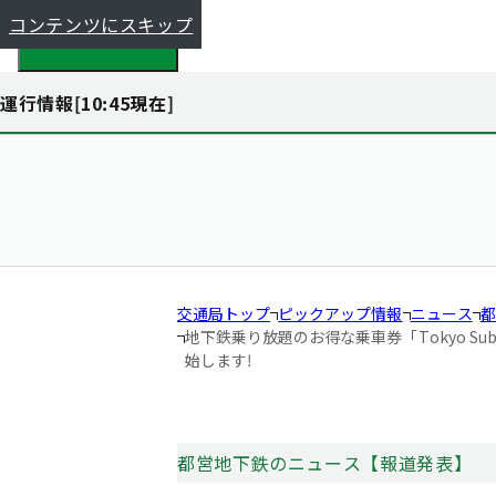
コンテンツにスキップ
都全体で探す
運行情報[
10:45
現在]
交通局トップ
ピックアップ情報
ニュース
都
地下鉄乗り放題のお得な乗車券「Tokyo Subwa
始します!
都営地下鉄のニュース【報道発表】