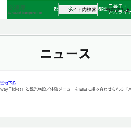
日暮里・
都営地下鉄
都営バス
都電
音声読み上
サイト内検索
舎人ライ
ニュース
営地下鉄
y Ticket」と
観光施設／体験メニューを自由に組み合わせられる
「