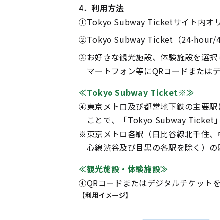
4．利用方法
①
Tokyo Subway Ticketサ
②
Tokyo Subway Ticket（24-ho
③
お好きな観光施設、体験施設を選択
マートフォン等にQRコードまたは
≪Tokyo Subway Ticket※≫
④
東京メトロ及び都営地下鉄の主要駅
ことで、「Tokyo Subway Tic
※
東京メトロ各駅（日比谷線北千住、
心線渋谷及び目黒の各駅を除く）の
≪観光施設・体験施設≫
④
QRコードまたはデジタルチケット
【利用イメージ】