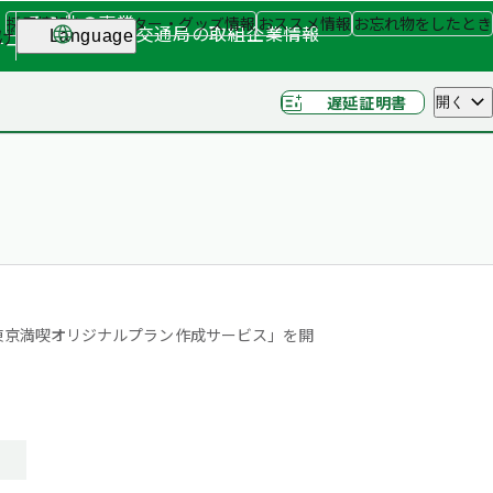
その他の事業
採用情報
キャラクター・グッズ情報
おススメ情報
お忘れ物をしたとき
交通局の取組
企業情報
げ
Language
ナー
（関連事業）
遅延証明書
開く
東京満喫オリジナルプラン作成サービス」を開