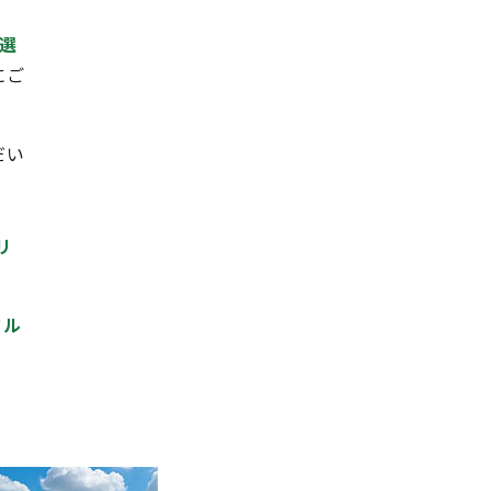
選
にご
だい
、
リ
タル