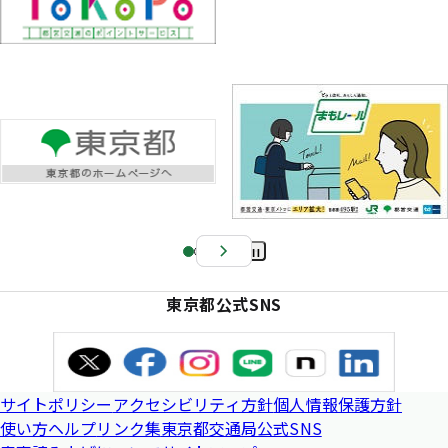
Pa
us
東京都公式SNS
e
サイトポリシー
アクセシビリティ方針
個人情報保護方針
使い方ヘルプ
リンク集
東京都交通局公式SNS