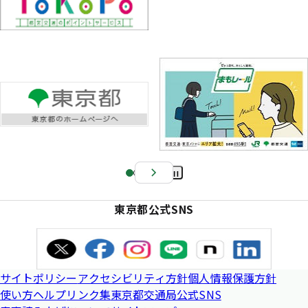
Pa
us
東京都公式SNS
e
サイトポリシー
アクセシビリティ方針
個人情報保護方針
使い方ヘルプ
リンク集
東京都交通局公式SNS