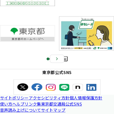
Pa
us
東京都公式SNS
e
サイトポリシー
アクセシビリティ方針
個人情報保護方針
使い方ヘルプ
リンク集
東京都交通局公式SNS
音声読み上げについて
サイトマップ