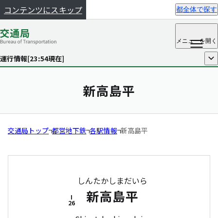
コンテンツにスキップ
都全体で探す
メニュー
を開く
運行情報[
23:54
現在]
開く
新高島平
交通局トップ
都営地下鉄
各駅情報
新高島平
しんたかしまだいら
新高島平
I
26