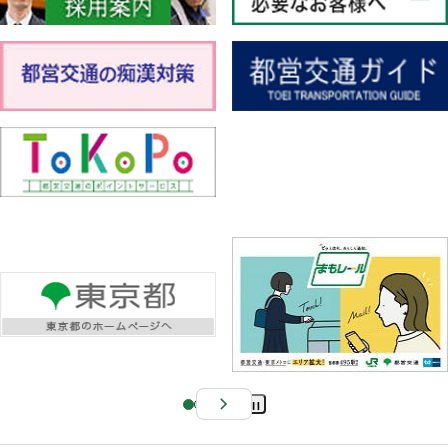
Pa
us