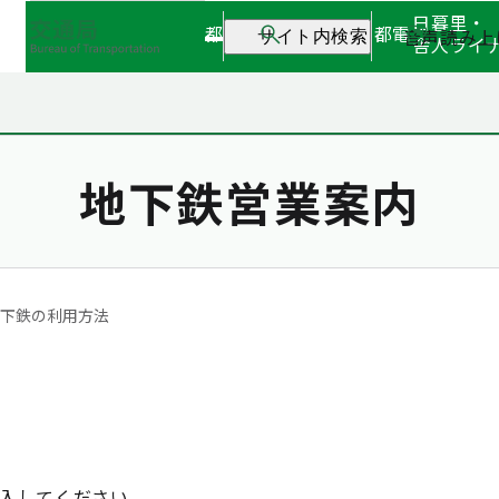
日暮里・
都営地下鉄
都営バス
都電
音声読み上
サイト内検索
舎人ライ
地下鉄営業案内
下鉄の利用方法
入してください。