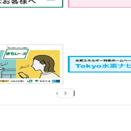
Pa
us
e