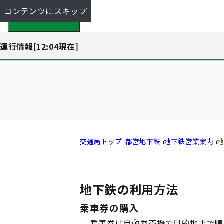
コンテンツにスキップ
都全体で探す
運行情報[
12:04
現在]
交通局トップ
都営地下鉄
地下鉄営業案内
地
地下鉄の利用方法
乗車券の購入
乗車券は自動券売機で目的地まで購