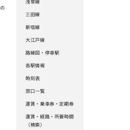
浅草線
での
三田線
新宿線
大江戸線
路線図・停車駅
各駅情報
時刻表
窓口一覧
運賃・乗車券・定期券
運賃・経路・所要時間
（検索）