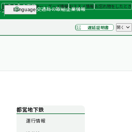
その他の事業
採用情報
キャラクター・グッズ情報
おススメ情報
お忘れ物をしたとき
交通局の取組
企業情報
げ
Language
ナー
（関連事業）
遅延証明書
開く
都営地下鉄
運行情報