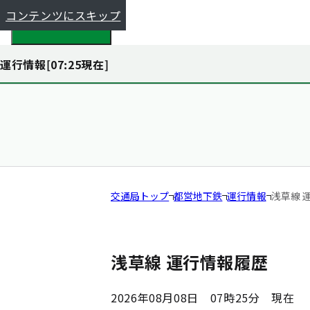
コンテンツにスキップ
都全体で探す
運行情報[
07:25
現在]
交通局トップ
都営地下鉄
運行情報
浅草線 
浅草線 運行情報履歴
2026年08月08日 07時25分
現在