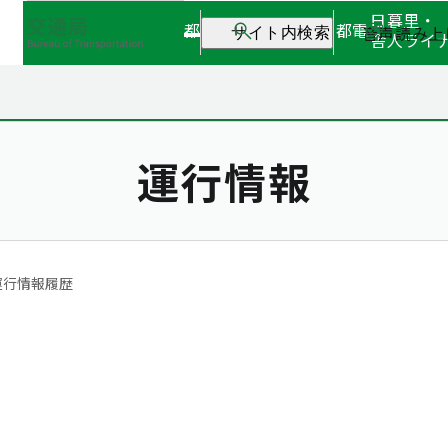
日暮里・
都営地下鉄
都営バス
都電
音声読み上
サイト内検索
舎人ライ
運行情報
運行情報履歴