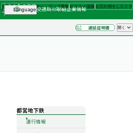
その他の事業
採用情報
キャラクター・グッズ情報
おススメ情報
お忘れ物をしたとき
交通局の取組
企業情報
げ
Language
ナー
（関連事業）
遅延証明書
開く
都営地下鉄
運行情報