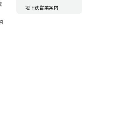
ま
地下鉄営業案内
開