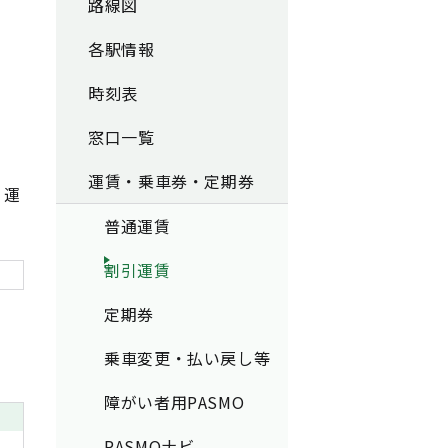
路線図
各駅情報
時刻表
窓口一覧
運賃・乗車券・定期券
、運
普通運賃
割引運賃
定期券
。
乗車変更・払い戻し等
障がい者用PASMO
PASMOナビ