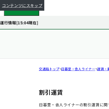
コンテンツにスキップ
都全体で探す
運行情報[
15:04
現在]
交通局トップ
日暮里・舎人ライナー
運賃・
割引運賃
日暮里・舎人ライナーの割引運賃に関