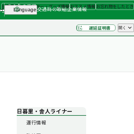
その他の事業
採用情報
キャラクター・グッズ情報
おススメ情報
お忘れ物をしたとき
交通局の取組
企業情報
げ
Language
ナー
（関連事業）
遅延証明書
開く
日暮里・舎人ライナー
運行情報