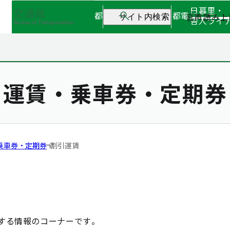
日暮里・
都営地下鉄
都営バス
都電
音声読み上
サイト内検索
舎人ライ
運賃・乗車券・定期券
乗車券・定期券
割引運賃
する情報のコーナーです。