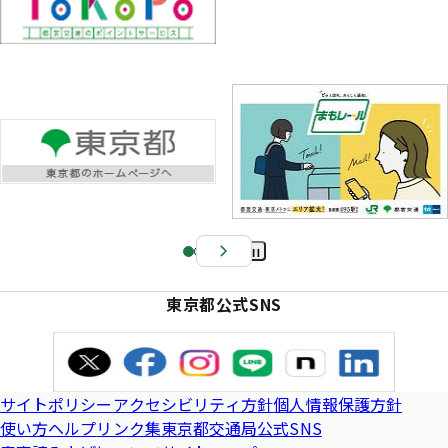
Pa
us
東京都公式SNS
e
サイトポリシー
アクセシビリティ方針
個人情報保護方針
使い方ヘルプ
リンク集
東京都交通局公式SNS